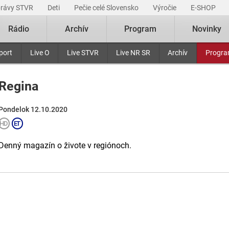
právy STVR
Deti
Pečie celé Slovensko
Výročie
E-SHOP
Rádio
Archív
Program
Novinky
port
Live O
Live STVR
Live NR SR
Archív
Progr
Regina
Pondelok 12.10.2020
Denný magazín o živote v regiónoch.