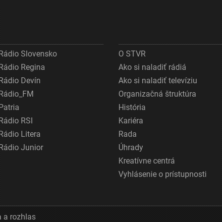
Rádio Slovensko
O STVR
Rádio Regina
Ako si naladiť rádiá
Rádio Devín
Ako si naladiť televíziu
Rádio_FM
Organizačná štruktúra
Patria
História
Rádio RSI
Kariéra
Rádio Litera
Rada
Rádio Junior
Úhrady
Kreatívne centrá
Vyhlásenie o prístupnosti
 a rozhlas