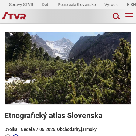
Správy STVR
Deti
Pečie celé Slovensko
Výročie
E-S
Etnografický atlas Slovenska
Dvojka | Nedeľa 7.06.2026,
Obchod,trhy,jarmoky