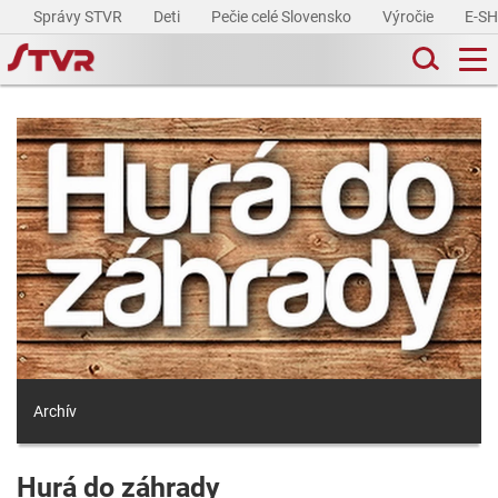
Správy STVR
Deti
Pečie celé Slovensko
Výročie
E-S
Archív
Hurá do záhrady