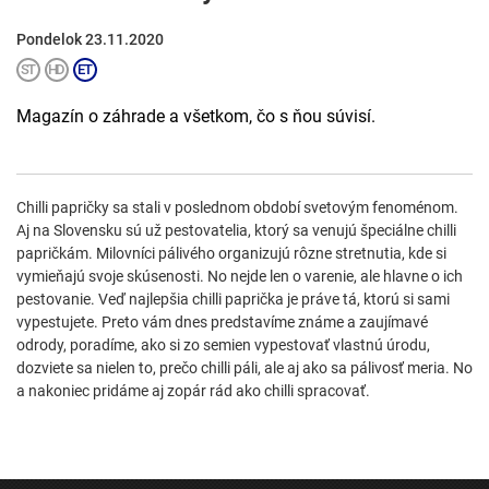
Pondelok 23.11.2020
Magazín o záhrade a všetkom, čo s ňou súvisí.
Chilli papričky sa stali v poslednom období svetovým fenoménom.
Aj na Slovensku sú už pestovatelia, ktorý sa venujú špeciálne chilli
papričkám. Milovníci pálivého organizujú rôzne stretnutia, kde si
vymieňajú svoje skúsenosti. No nejde len o varenie, ale hlavne o ich
pestovanie. Veď najlepšia chilli paprička je práve tá, ktorú si sami
vypestujete. Preto vám dnes predstavíme známe a zaujímavé
odrody, poradíme, ako si zo semien vypestovať vlastnú úrodu,
dozviete sa nielen to, prečo chilli páli, ale aj ako sa pálivosť meria. No
a nakoniec pridáme aj zopár rád ako chilli spracovať.