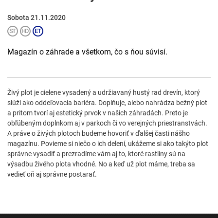
Sobota 21.11.2020
Magazín o záhrade a všetkom, čo s ňou súvisí.
Živý plot je cielene vysadený a udržiavaný hustý rad drevín, ktorý
slúži ako oddeľovacia bariéra. Doplňuje, alebo nahrádza bežný plot
a pritom tvorí aj estetický prvok v našich záhradách. Preto je
obľúbeným doplnkom aj v parkoch či vo verejných priestranstvách.
A práve o živých plotoch budeme hovoriť v ďalšej časti nášho
magazínu. Povieme si niečo o ich delení, ukážeme si ako takýto plot
správne vysadiť a prezradíme vám aj to, ktoré rastliny sú na
výsadbu živého plota vhodné. No a keď už plot máme, treba sa
vedieť oň aj správne postarať.