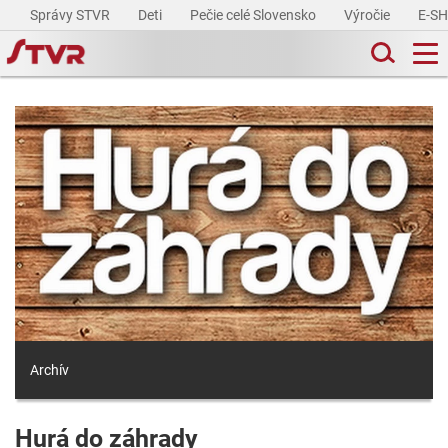
Správy STVR
Deti
Pečie celé Slovensko
Výročie
E-S
Archív
Hurá do záhrady