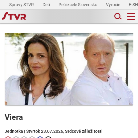
Správy STVR
Deti
Pečie celé Slovensko
Výročie
E-S
Viera
Jednotka | Štvrtok 23.07.2026,
Srdcové záležitosti