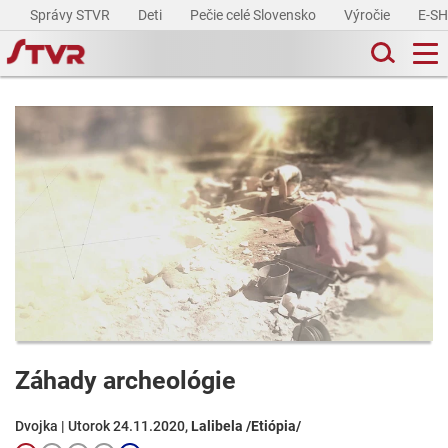
Správy STVR
Deti
Pečie celé Slovensko
Výročie
E-S
Záhady archeológie
Dvojka | Utorok 24.11.2020,
Lalibela /Etiópia/