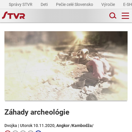
Správy STVR
Deti
Pečie celé Slovensko
Výročie
E-S
Záhady archeológie
Dvojka | Utorok 10.11.2020,
Angkor /Kambodža/