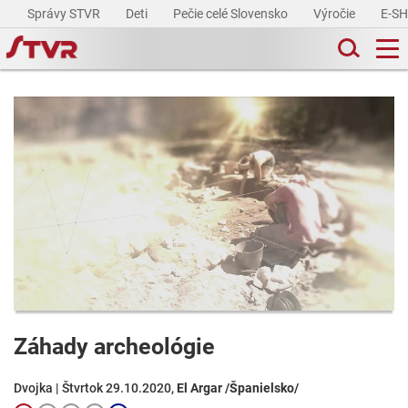
Správy STVR
Deti
Pečie celé Slovensko
Výročie
E-S
Záhady archeológie
Dvojka | Štvrtok 29.10.2020,
El Argar /Španielsko/