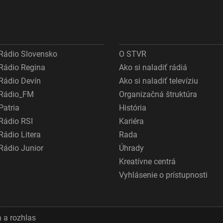
Rádio Slovensko
O STVR
Rádio Regina
Ako si naladiť rádiá
Rádio Devín
Ako si naladiť televíziu
Rádio_FM
Organizačná štruktúra
Patria
História
Rádio RSI
Kariéra
Rádio Litera
Rada
Rádio Junior
Úhrady
Kreatívne centrá
Vyhlásenie o prístupnosti
 a rozhlas