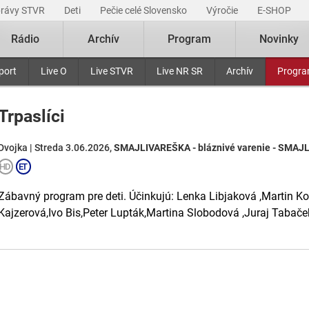
právy STVR
Deti
Pečie celé Slovensko
Výročie
E-SHOP
Rádio
Archív
Program
Novinky
port
Live O
Live STVR
Live NR SR
Archív
Progr
Trpaslíci
Dvojka | Streda 3.06.2026,
SMAJLIVAREŠKA - bláznivé varenie - SMAJL
Zábavný program pre deti. Účinkujú: Lenka Libjaková ,Martin Kol
Kajzerová,Ivo Bis,Peter Lupták,Martina Slobodová ,Juraj Taba