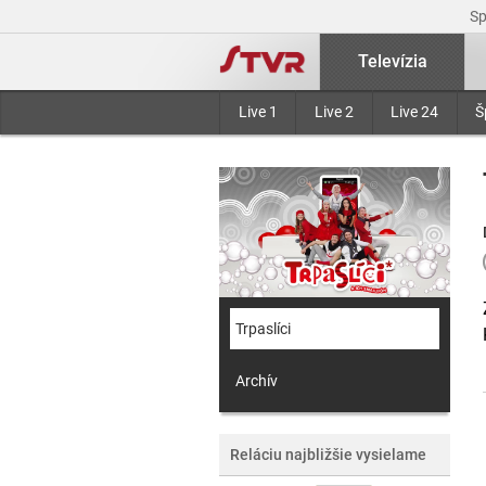
S
Televízia
Live 1
Live 2
Live 24
Š
Trpaslíci
Archív
Reláciu najbližšie vysielame