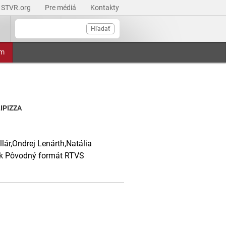
STVR.org
Pre médiá
Kontakty
Hľadať
am
IPIZZA
lár,Ondrej Lenárth,Natália
ček Pôvodný formát RTVS