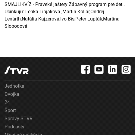
SMAJLIKVÍZ - Praveké jaštery Zábavný program pre deti.
Účinkujú: Lenka Libjaková ,Martin Kollár,Ondrej
Lenárth,Natália Kajzerová,Ivo Bis,Peter Lupták,Martina
Slobodová.
Jednotka
Dvojka
24
Šport
Správy STVR
Podcasty
Mobilné aplikácie