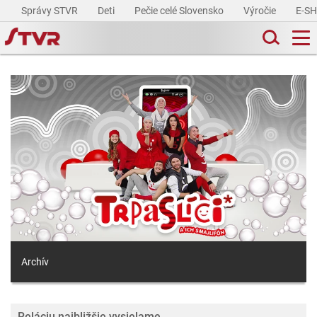
Správy STVR
Deti
Pečie celé Slovensko
Výročie
E-S
Archív
Reláciu najbližšie vysielame