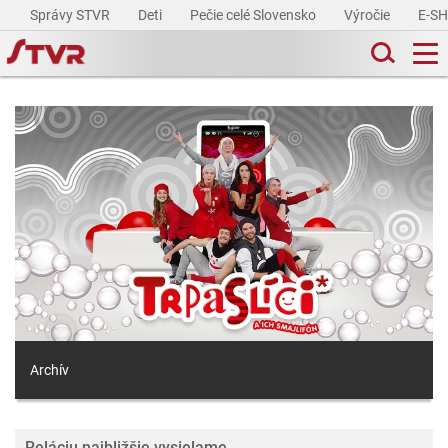
Správy STVR
Deti
Pečie celé Slovensko
Výročie
E-S
Archív
Reláciu najbližšie vysielame