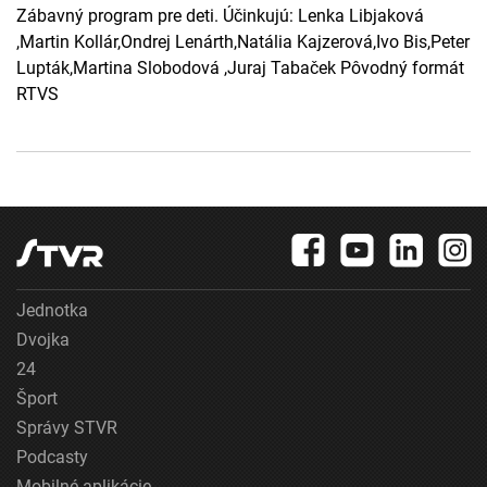
Zábavný program pre deti. Účinkujú: Lenka Libjaková
,Martin Kollár,Ondrej Lenárth,Natália Kajzerová,Ivo Bis,Peter
Lupták,Martina Slobodová ,Juraj Tabaček Pôvodný formát
RTVS
Jednotka
Dvojka
24
Šport
Správy STVR
Podcasty
Mobilné aplikácie