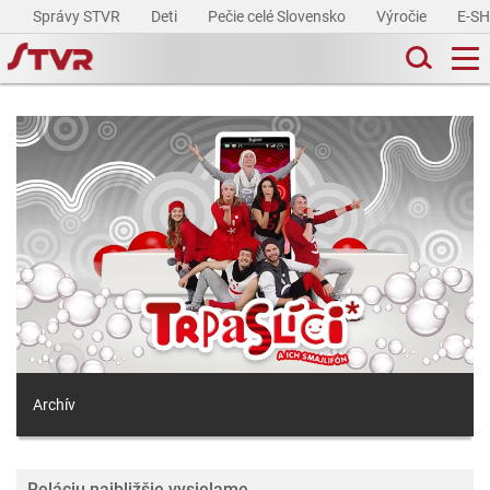
Správy STVR
Deti
Pečie celé Slovensko
Výročie
E-S
Archív
Reláciu najbližšie vysielame