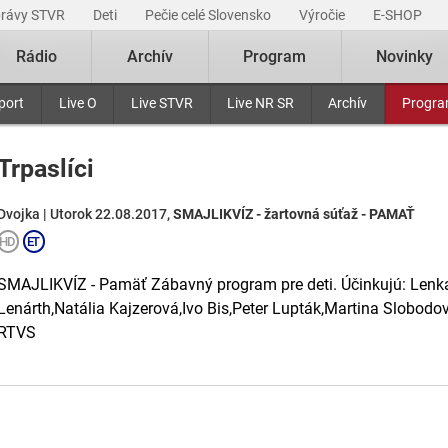
právy STVR
Deti
Pečie celé Slovensko
Výročie
E-SHOP
Rádio
Archív
Program
Novinky
port
Live O
Live STVR
Live NR SR
Archív
Progr
Trpaslíci
Dvojka | Utorok 22.08.2017,
SMAJLIKVÍZ - žartovná súťaž - PAMAŤ
SMAJLIKVÍZ - Pamäť Zábavný program pre deti. Účinkujú: Lenka 
Lenárth,Natália Kajzerová,Ivo Bis,Peter Lupták,Martina Slobod
RTVS