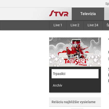
S
Televízia
Live 1
Live 2
Live 24
Š
Trpaslíci
Archív
Reláciu najbližšie vysielame