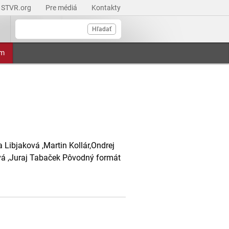
STVR.org
Pre médiá
Kontakty
Hľadať
am
Libjaková ,Martin Kollár,Ondrej
ová ,Juraj Tabaček Pôvodný formát