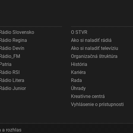
Rádio Slovensko
O STVR
Rádio Regina
Ako si naladiť rádiá
Rádio Devín
Ako si naladiť televíziu
Rádio_FM
Organizačná štruktúra
Patria
História
Rádio RSI
Kariéra
Rádio Litera
Rada
Rádio Junior
Úhrady
Kreatívne centrá
Vyhlásenie o prístupnosti
 a rozhlas