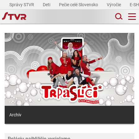
Správy STVR
Deti
Pečie celé Slovensko
Výročie
E-S
Archív
Reláciu najbližšie vysielame