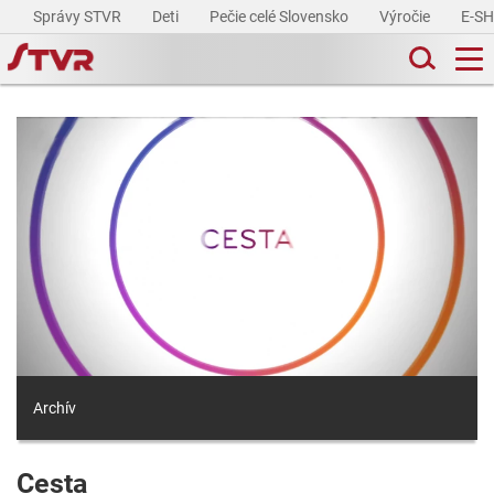
Správy STVR
Deti
Pečie celé Slovensko
Výročie
E-S
Archív
Cesta