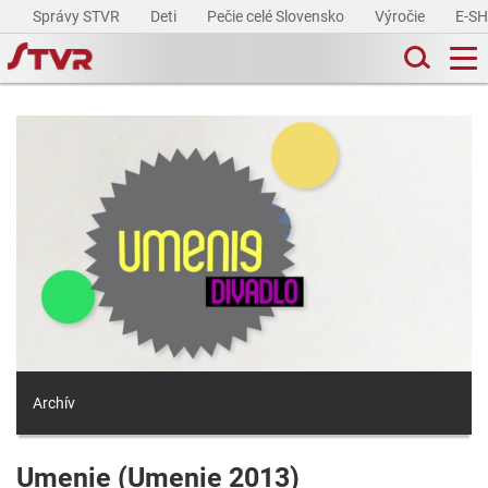
Správy STVR
Deti
Pečie celé Slovensko
Výročie
E-S
Archív
Umenie (Umenie 2013)