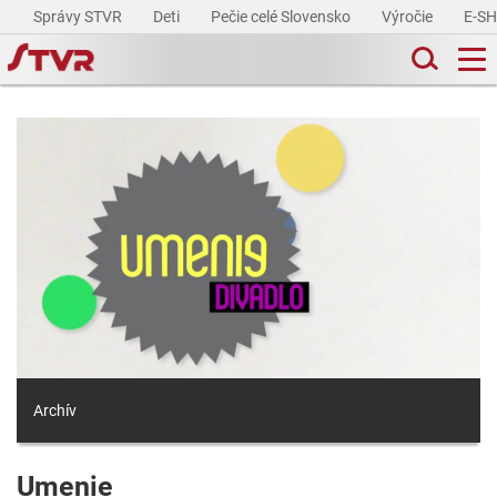
Správy STVR
Deti
Pečie celé Slovensko
Výročie
E-S
Archív
Umenie