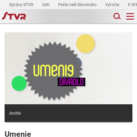
Správy STVR
Deti
Pečie celé Slovensko
Výročie
E-S
Archív
Umenie