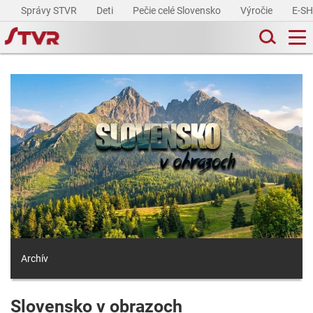
Správy STVR
Deti
Pečie celé Slovensko
Výročie
E-S
Archív
Slovensko v obrazoch