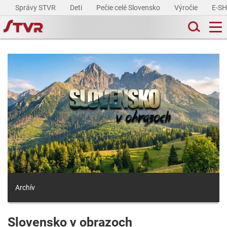
Správy STVR
Deti
Pečie celé Slovensko
Výročie
E-S
Archív
Slovensko v obrazoch