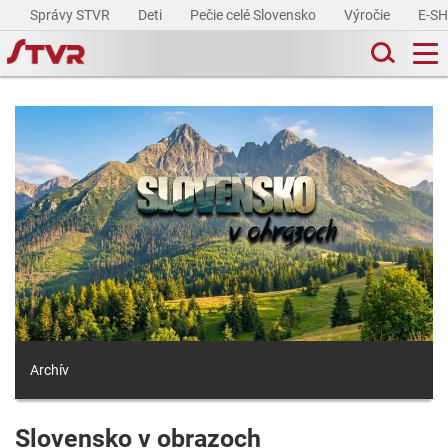
Správy STVR
Deti
Pečie celé Slovensko
Výročie
E-S
Archív
Slovensko v obrazoch