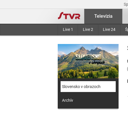
S
Televízia
Live 1
Live 2
Live 24
Š
Slovensko v obrazoch
Archív