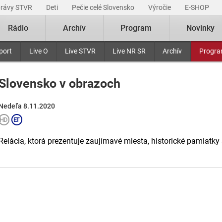
právy STVR
Deti
Pečie celé Slovensko
Výročie
E-SHOP
Rádio
Archív
Program
Novinky
port
Live O
Live STVR
Live NR SR
Archív
Progr
Slovensko v obrazoch
Nedeľa 8.11.2020
Relácia, ktorá prezentuje zaujímavé miesta, historické pamiatky