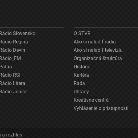
Rádio Slovensko
O STVR
Rádio Regina
Ako si naladiť rádiá
Rádio Devín
Ako si naladiť televíziu
Rádio_FM
Organizačná štruktúra
Patria
História
Rádio RSI
Kariéra
Rádio Litera
Rada
Rádio Junior
Úhrady
Kreatívne centrá
Vyhlásenie o prístupnosti
 a rozhlas