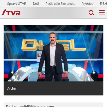
Správy STVR
Deti
Pečie celé Slovensko
Výročie
E-S
Archív
Reláciu najbližšie vysielame