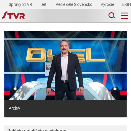
Správy STVR
Deti
Pečie celé Slovensko
Výročie
E-S
Archív
Reláciu najbližšie vysielame