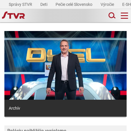
Správy STVR
Deti
Pečie celé Slovensko
Výročie
E-S
Archív
Reláciu najbližšie vysielame