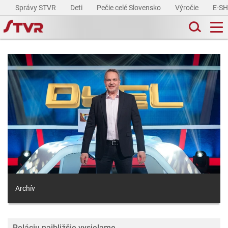
Správy STVR
Deti
Pečie celé Slovensko
Výročie
E-S
Archív
Reláciu najbližšie vysielame