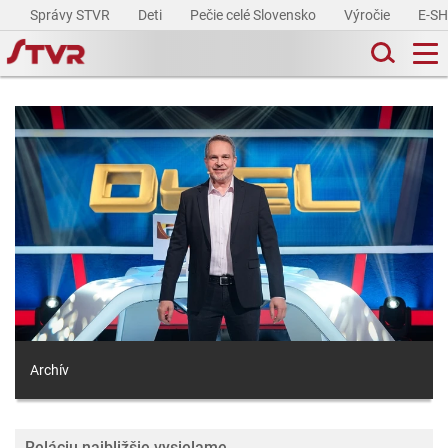
Správy STVR
Deti
Pečie celé Slovensko
Výročie
E-S
Archív
Reláciu najbližšie vysielame