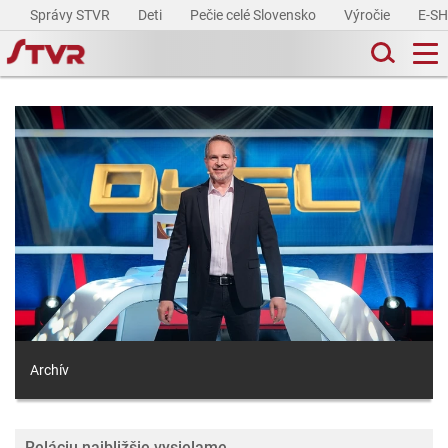
Správy STVR
Deti
Pečie celé Slovensko
Výročie
E-S
Archív
Reláciu najbližšie vysielame