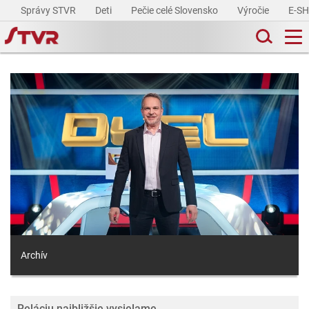
Správy STVR
Deti
Pečie celé Slovensko
Výročie
E-S
Archív
Reláciu najbližšie vysielame