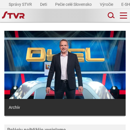
Správy STVR
Deti
Pečie celé Slovensko
Výročie
E-S
Archív
Reláciu najbližšie vysielame