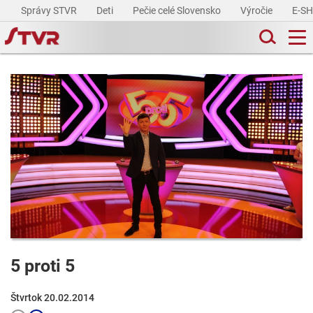
Správy STVR
Deti
Pečie celé Slovensko
Výročie
E-S
5 proti 5
Štvrtok 20.02.2014