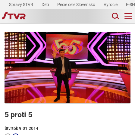
Správy STVR
Deti
Pečie celé Slovensko
Výročie
E-S
5 proti 5
Štvrtok 9.01.2014