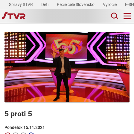
Správy STVR
Deti
Pečie celé Slovensko
Výročie
E-S
5 proti 5
Pondelok 15.11.2021