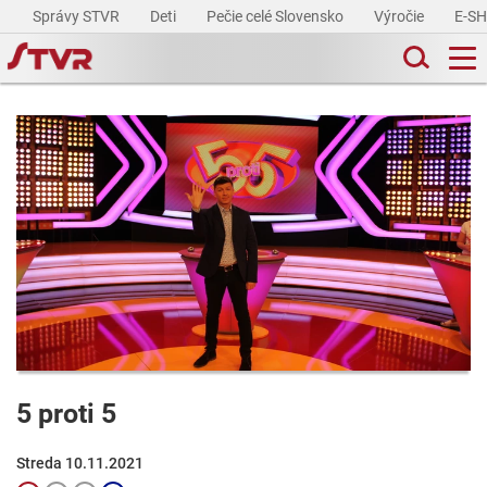
Správy STVR
Deti
Pečie celé Slovensko
Výročie
E-S
5 proti 5
Streda 10.11.2021