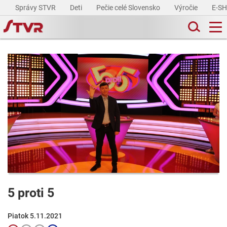
Správy STVR
Deti
Pečie celé Slovensko
Výročie
E-S
5 proti 5
Piatok 5.11.2021