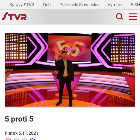
Správy STVR
Deti
Pečie celé Slovensko
Výročie
E-S
5 proti 5
Piatok 5.11.2021