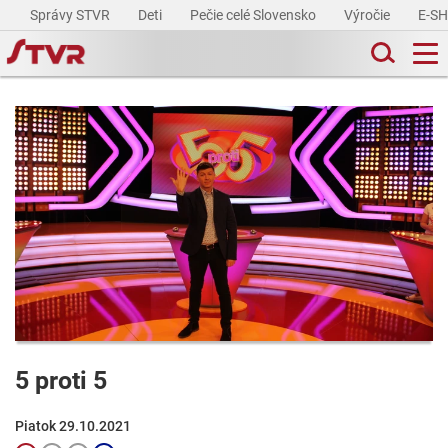
Správy STVR
Deti
Pečie celé Slovensko
Výročie
E-S
5 proti 5
Piatok 29.10.2021