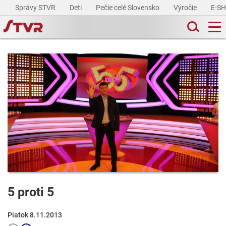
Správy STVR
Deti
Pečie celé Slovensko
Výročie
E-S
5 proti 5
Piatok 8.11.2013