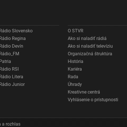
Rádio Slovensko
O STVR
Rádio Regina
Ako si naladiť rádiá
Rádio Devín
Ako si naladiť televíziu
Rádio_FM
Organizačná štruktúra
Patria
História
Rádio RSI
Kariéra
Rádio Litera
Rada
Rádio Junior
Úhrady
Kreatívne centrá
Vyhlásenie o prístupnosti
 a rozhlas