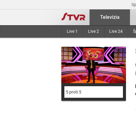
S
Televízia
Live 1
Live 2
Live 24
Š
5 proti 5