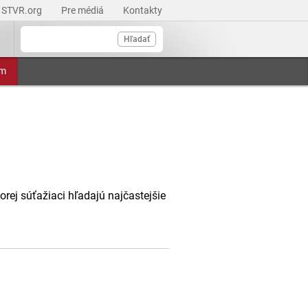
STVR.org
Pre médiá
Kontakty
Hľadať
am
ej súťažiaci hľadajú najčastejšie