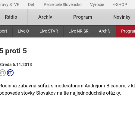
právy STVR
Deti
Pečie celé Slovensko
Výročie
E-SHOP
Rádio
Archív
Program
Novinky
port
Live O
Live STVR
Live NR SR
Archív
Progr
5 proti 5
Streda 6.11.2013
Rodinná zábavná súťaž s moderátorom Andrejom Bičanom, v ktor
odpovede stovky Slovákov na tie najjednoduchšie otázky.