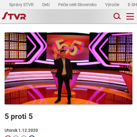
Správy STVR
Deti
Pečie celé Slovensko
Výročie
E-S
5 proti 5
Utorok 1.12.2020