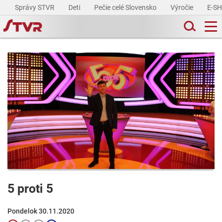
Správy STVR
Deti
Pečie celé Slovensko
Výročie
E-S
5 proti 5
Pondelok 30.11.2020