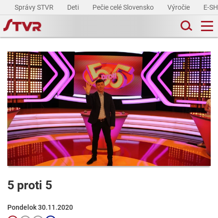
Správy STVR
Deti
Pečie celé Slovensko
Výročie
E-S
5 proti 5
Pondelok 30.11.2020