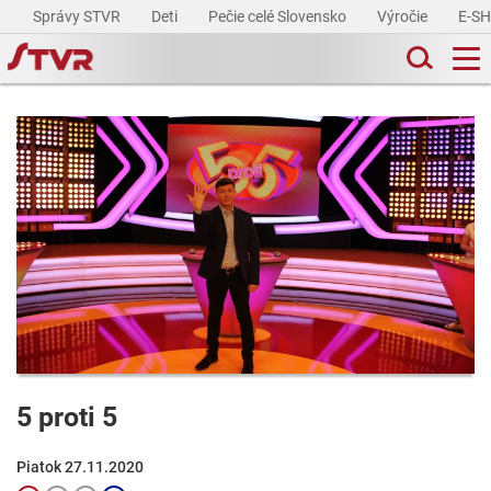
Správy STVR
Deti
Pečie celé Slovensko
Výročie
E-S
5 proti 5
Piatok 27.11.2020