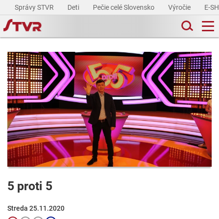
Správy STVR
Deti
Pečie celé Slovensko
Výročie
E-S
5 proti 5
Streda 25.11.2020