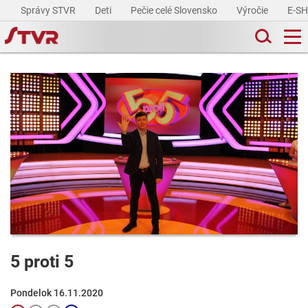
Správy STVR
Deti
Pečie celé Slovensko
Výročie
E-S
5 proti 5
Pondelok 16.11.2020