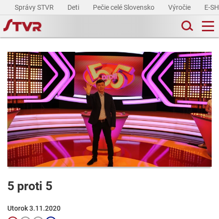
Správy STVR
Deti
Pečie celé Slovensko
Výročie
E-S
5 proti 5
Utorok 3.11.2020