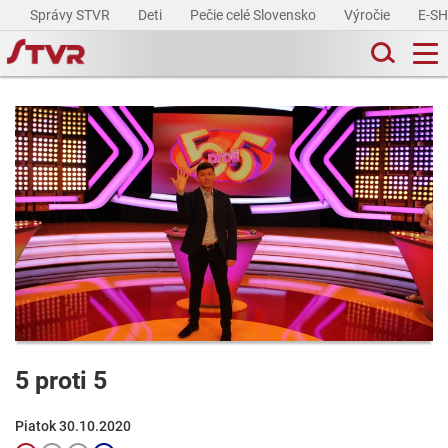
Správy STVR
Deti
Pečie celé Slovensko
Výročie
E-S
5 proti 5
Piatok 30.10.2020