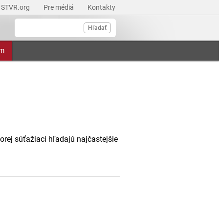
STVR.org
Pre médiá
Kontakty
Hľadať
am
ej súťažiaci hľadajú najčastejšie