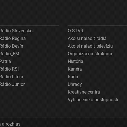
Rádio Slovensko
O STVR
Rádio Regina
Ako si naladiť rádiá
Rádio Devín
Ako si naladiť televíziu
Rádio_FM
Organizačná štruktúra
Patria
História
Rádio RSI
Kariéra
Rádio Litera
Rada
Rádio Junior
Úhrady
Kreatívne centrá
Vyhlásenie o prístupnosti
 a rozhlas