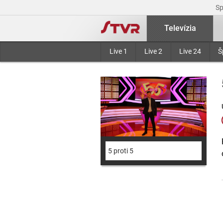
S
Televízia
Live 1
Live 2
Live 24
Š
5 proti 5