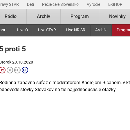
právy STVR
Deti
Pečie celé Slovensko
Výročie
E-SHOP
Rádio
Archív
Program
Novinky
port
Live O
Live STVR
Live NR SR
Archív
Progr
5 proti 5
Utorok 20.10.2020
Rodinná zábavná súťaž s moderátorom Andrejom Bičanom, v ktor
odpovede stovky Slovákov na tie najjednoduchšie otázky.