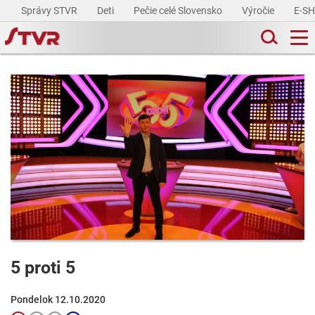
Správy STVR
Deti
Pečie celé Slovensko
Výročie
E-S
5 proti 5
Pondelok 12.10.2020